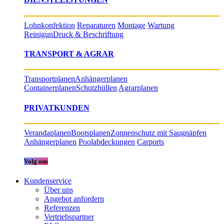
Lohnkonfektion
Reparaturen
Montage
Wartung
Reinigun
Druck & Beschriftung
TRANSPORT & AGRAR
Transportplanen
Anhängerplanen
Containerplanen
Schutzhüllen
Agrarplanen
PRIVATKUNDEN
Verandaplanen
Bootsplanen
Zonnenschutz mit Saugnäpfen
Anhängerplanen
Poolabdeckungen
Carports
Volg ons
Kundenservice
Über uns
Angebot anfordern
Referenzen
Vertriebspartner