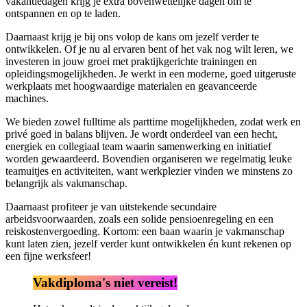
vakantiedagen krijg je extra bovenwettelijke dagen om te
ontspannen en op te laden.
Daarnaast krijg je bij ons volop de kans om jezelf verder te
ontwikkelen. Of je nu al ervaren bent of het vak nog wilt leren, we
investeren in jouw groei met praktijkgerichte trainingen en
opleidingsmogelijkheden. Je werkt in een moderne, goed uitgeruste
werkplaats met hoogwaardige materialen en geavanceerde
machines.
We bieden zowel fulltime als parttime mogelijkheden, zodat werk en
privé goed in balans blijven. Je wordt onderdeel van een hecht,
energiek en collegiaal team waarin samenwerking en initiatief
worden gewaardeerd. Bovendien organiseren we regelmatig leuke
teamuitjes en activiteiten, want werkplezier vinden we minstens zo
belangrijk als vakmanschap.
Daarnaast profiteer je van uitstekende secundaire
arbeidsvoorwaarden, zoals een solide pensioenregeling en een
reiskostenvergoeding. Kortom: een baan waarin je vakmanschap
kunt laten zien, jezelf verder kunt ontwikkelen én kunt rekenen op
een fijne werksfeer!
Vakdiploma's niet vereist!