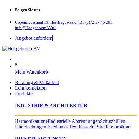
Folgen Sie uns
Copernicusstraat 19, Heerhugowaard
+31 (0)72 57 46 291
info@HoogeboomBV.nl
Angebot anfordern
0
Mein Warenkorb
Beratung & Maßarbeit
Lohnkonfektion
Produkte
INDUSTRIE & ARCHITEKTUR
Harmonikatunnel
Industrielle Abtrennungen
Schutzhüllen
Überdachungen
Flexitanks
Textilfassaden
Streifenvorhänge
DIENSTLEISTUNGEN