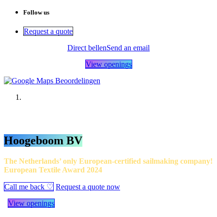
Follow us
Request a quote
Direct bellen
Send an email
View openings
Hoogeboom BV
The Netherlands’ only
European-certified sailmaking company!
European Textile Award 2024
Call me back ♡
Request a quote now
View openings