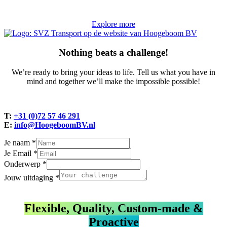
Explore more
Nothing beats a challenge!
We’re ready to bring your ideas to life. Tell us what you have in
mind and together we’ll make the impossible possible!
T:
+31 (0)72 57 46 291
E:
info@HoogeboomBV.nl
Je naam
*
Je Email
*
Onderwerp
*
Jouw uitdaging
*
Flexible, Quality, Custom-made &
Proactive