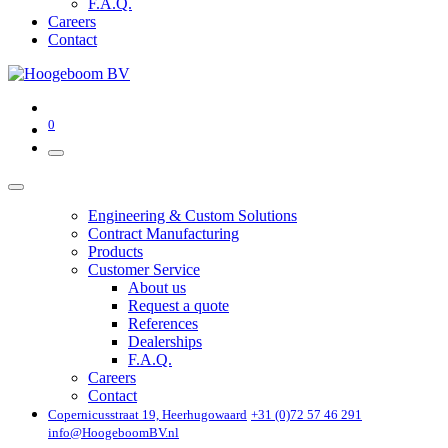
F.A.Q.
Careers
Contact
0
Engineering & Custom Solutions
Contract Manufacturing
Products
Customer Service
About us
Request a quote
References
Dealerships
F.A.Q.
Careers
Contact
Copernicusstraat 19, Heerhugowaard
+31 (0)72 57 46 291
info@HoogeboomBV.nl