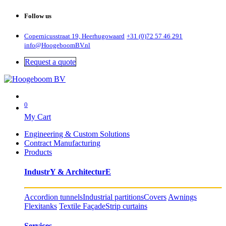
Follow us
Copernicusstraat 19, Heerhugowaard
+31 (0)72 57 46 291
info@HoogeboomBV.nl
Request a quote
0
My Cart
Engineering & Custom Solutions
Contract Manufacturing
Products
IndustrY & ArchitecturE
Accordion tunnels
Industrial partitions
Covers
Awnings
Flexitanks
Textile Façade
Strip curtains
Services