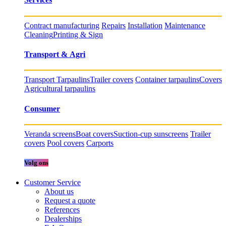
Contract manufacturing
Repairs
Installation
Maintenance
Cleaning
Printing & Sign
Transport & Agri
Transport Tarpaulins
Trailer covers
Container tarpaulins
Covers
Agricultural tarpaulins
Consumer
Veranda screens
Boat covers
Suction-cup sunscreens
Trailer
covers
Pool covers
Carports
Volg ons
Customer Service
About us
Request a quote
References
Dealerships