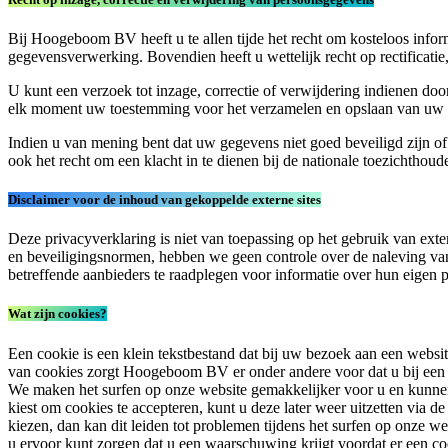
Bij Hoogeboom BV heeft u te allen tijde het recht om kosteloos infor
gegevensverwerking. Bovendien heeft u wettelijk recht op rectificati
U kunt een verzoek tot inzage, correctie of verwijdering indienen doo
elk moment uw toestemming voor het verzamelen en opslaan van uw pe
Indien u van mening bent dat uw gegevens niet goed beveiligd zijn of
ook het recht om een klacht in te dienen bij de nationale toezichthoud
Disclaimer voor de inhoud van gekoppelde externe sites
Deze privacyverklaring is niet van toepassing op het gebruik van ex
en beveiligingsnormen, hebben we geen controle over de naleving va
betreffende aanbieders te raadplegen voor informatie over hun eigen p
Wat zijn cookies?
Een cookie is een klein tekstbestand dat bij uw bezoek aan een websi
van cookies zorgt Hoogeboom BV er onder andere voor dat u bij een b
We maken het surfen op onze website gemakkelijker voor u en kunnen 
kiest om cookies te accepteren, kunt u deze later weer uitzetten via d
kiezen, dan kan dit leiden tot problemen tijdens het surfen op onze w
u ervoor kunt zorgen dat u een waarschuwing krijgt voordat er een c