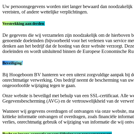
Uw persoonsgegevens worden niet langer bewaard dan noodzakelijk is om
vereisten, of andere wettelijke verplichtingen.
Verstrekking aan derden
De gegevens die wij verzamelen zijn noodzakelijk om de hierboven bes
genoemde doeleinden (bijvoorbeeld voor het verlenen van service met 
denken aan het bedrijf dat de hosting van deze website verzorgt. De
doeleinden en wordt uitsluitend binnen de Europese Economische R
Beveiliging
Bij Hoogeboom BV hanteren we een uiterst zorgvuldige aanpak bij 
onrechtmatige verwerking. Ons bedrijf neemt de bescherming van uw
ongeoorloofde wijziging tegen te gaan.
Onze website is beveiligd met behulp van een SSL-certificaat. Alle 
Gegevensbescherming (AVG) en de vertrouwelijkheid van de verwerk
Wanneer wij gegevens overdragen of ontvangen via onze website, make
kritieke informatie ontvangen of overdragen, zoals financiële inform
verlies, onrechtmatig gebruik of wijziging van informatie die wij ont
Recht op inzage, correctie en verwijdering van persoonsgegevens