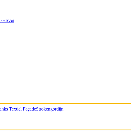
oomBV.nl
tanks
Textiel Façade
Strokengordijn