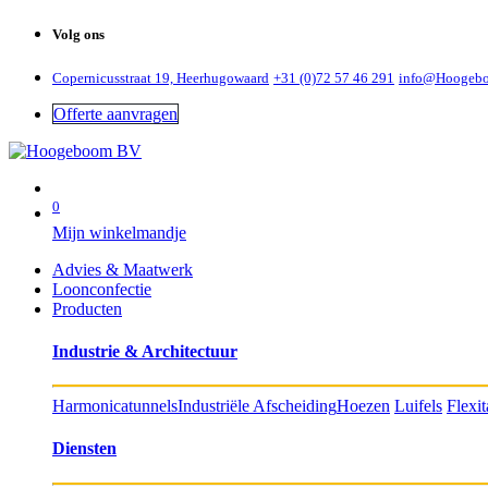
Volg ons
Copernicusstraat 19, Heerhugowaard
+31 (0)72 57 46 291
info@Hoogeb
Offerte aanvragen
0
Mijn winkelmandje
Advies & Maatwerk
Loonconfectie
Producten
Industrie & Architectuur
Harmonicatunnels
Industriële Afscheiding
Hoezen
Luifels
Flexi
Diensten