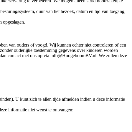
ikerservaring te verbeteren. We mogen alleen strikt noodzakelijke
besturingssysteem, duur van het bezoek, datum en tijd van toegang,
en opgeslagen.
bben van ouders of voogd. Wij kunnen echter niet controleren of een
er zonder ouderlijke toestemming gegevens over kinderen worden
dan contact met ons op via
info@HoogeboomBV.nl
. We zullen deze
nden). U kunt zich te allen tijde afmelden indien u deze informatie
eze informatie niet wenst te ontvangen;