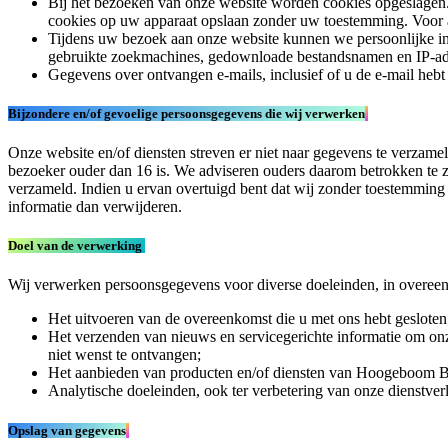
Bij het bezoeken van onze website worden cookies opgeslagen. 
cookies op uw apparaat opslaan zonder uw toestemming. Voor al
Tijdens uw bezoek aan onze website kunnen we persoonlijke inf
gebruikte zoekmachines, gedownloade bestandsnamen en IP-ad
Gegevens over ontvangen e-mails, inclusief of u de e-mail heb
Bijzondere en/of gevoelige persoonsgegevens die wij verwerken
Onze website en/of diensten streven er niet naar gegevens te verzame
bezoeker ouder dan 16 is. We adviseren ouders daarom betrokken te z
verzameld. Indien u ervan overtuigd bent dat wij zonder toestemmin
informatie dan verwijderen.
Doel van de verwerking
Wij verwerken persoonsgegevens voor diverse doeleinden, in overee
Het uitvoeren van de overeenkomst die u met ons hebt gesloten
Het verzenden van nieuws en servicegerichte informatie om onze 
niet wenst te ontvangen;
Het aanbieden van producten en/of diensten van Hoogeboom BV (
Analytische doeleinden, ook ter verbetering van onze dienstver
Opslag van gegevens