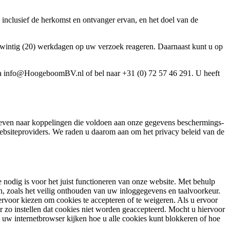
inclusief de herkomst en ontvanger ervan, en het doel van de
 twintig (20) werkdagen op uw verzoek reageren. Daarnaast kunt u op
ia
info@HoogeboomBV.nl
of bel naar +31 (0) 72 57 46 291. U heeft
treven naar koppelingen die voldoen aan onze gegevens beschermings-
bsiteproviders. We raden u daarom aan om het privacy beleid van de
 nodig is voor het juist functioneren van onze website. Met behulp
n, zoals het veilig onthouden van uw inloggegevens en taalvoorkeur.
voor kiezen om cookies te accepteren of te weigeren. Als u ervoor
er zo instellen dat cookies niet worden geaccepteerd. Mocht u hiervoor
n uw internetbrowser kijken hoe u alle cookies kunt blokkeren of hoe