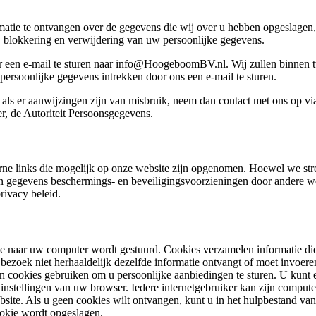
matie te ontvangen over de gegevens die wij over u hebben opgeslagen, 
e, blokkering en verwijdering van uw persoonlijke gegevens.
r een e-mail te sturen naar
info@HoogeboomBV.nl
. Wij zullen binnen
rsoonlijke gegevens intrekken door ons een e-mail te sturen.
 als er aanwijzingen zijn van misbruik, neem dan contact met ons op v
er, de Autoriteit Persoonsgegevens.
terne links die mogelijk op onze website zijn opgenomen. Hoewel we s
n gegevens beschermings- en beveiligingsvoorzieningen door andere we
rivacy beleid.
te naar uw computer wordt gestuurd. Cookies verzamelen informatie die
ezoek niet herhaaldelijk dezelfde informatie ontvangt of moet invoere
cookies gebruiken om u persoonlijke aanbiedingen te sturen. U kunt er
e instellingen van uw browser. Iedere internetgebruiker kan zijn comput
ebsite. Als u geen cookies wilt ontvangen, kunt u in het hulpbestand va
ookie wordt opgeslagen.