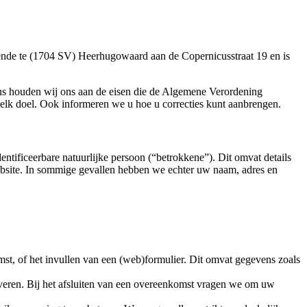
dende te (1704 SV) Heerhugowaard aan de Copernicusstraat 19 en is
s houden wij ons aan de eisen die de Algemene Verordening
lk doel. Ook informeren we u hoe u correcties kunt aanbrengen.
entificeerbare natuurlijke persoon (“betrokkene”). Dit omvat details
website. In sommige gevallen hebben we echter uw naam, adres en
mst, of het invullen van een (web)formulier. Dit omvat gegevens zoals
everen. Bij het afsluiten van een overeenkomst vragen we om uw