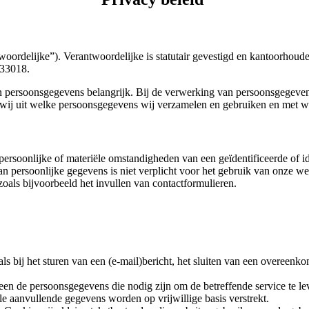
oordelijke”). Verantwoordelijke is statutair gevestigd en kantoorhou
33018.
persoonsgegevens belangrijk. Bij de verwerking van persoonsgegeven
wij uit welke persoonsgegevens wij verzamelen en gebruiken en met we
persoonlijke of materiële omstandigheden van een geïdentificeerde of id
an persoonlijke gegevens is niet verplicht voor het gebruik van onze 
oals bijvoorbeeld het invullen van contactformulieren.
bij het sturen van een (e-mail)bericht, het sluiten van een overeenko
een de persoonsgegevens die nodig zijn om de betreffende service te l
 aanvullende gegevens worden op vrijwillige basis verstrekt.