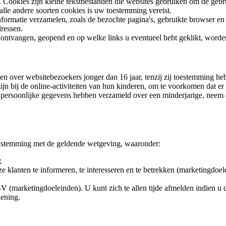
Cookies zijn kleine tekstbestanden die websites gebruiken om de gebru
le andere soorten cookies is uw toestemming vereist.
ormatie verzamelen, zoals de bezochte pagina's, gebruikte browser en 
ressen.
t ontvangen, geopend en op welke links u eventueel hebt geklikt, word
len over websitebezoekers jonger dan 16 jaar, tenzij zij toestemming he
ijn bij de online-activiteiten van hun kinderen, om te voorkomen dat 
g persoonlijke gegevens hebben verzameld over een minderjarige, neem 
nstemming met de geldende wetgeving, waaronder:
;
klanten te informeren, te interesseren en te betrekken (marketingdoelei
marketingdoeleinden). U kunt zich te allen tijde afmelden indien u d
lening.