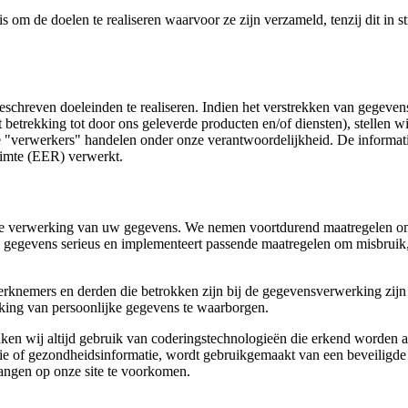
 de doelen te realiseren waarvoor ze zijn verzameld, tenzij dit in str
chreven doeleinden te realiseren. Indien het verstrekken van gegevens
betrekking tot door ons geleverde producten en/of diensten), stellen w
ze "verwerkers" handelen onder onze verantwoordelijkheid. De informat
uimte (EER) verwerkt.
de verwerking van uw gegevens. We nemen voortdurend maatregelen om
 gegevens serieus en implementeert passende maatregelen om misbrui
werknemers en derden die betrokken zijn bij de gegevensverwerking zij
ing van persoonlijke gegevens te waarborgen.
n wij altijd gebruik van coderingstechnologieën die erkend worden al
atie of gezondheidsinformatie, wordt gebruikgemaakt van een beveiligd
vangen op onze site te voorkomen.