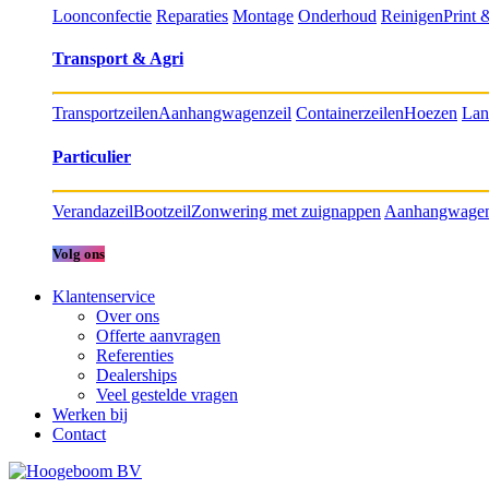
Loonconfectie
Reparaties
Montage
Onderhoud
Reinigen
Print 
Transport & Agri
Transportzeilen
Aanhangwagenzeil
Containerzeilen
Hoezen
Lan
Particulier
Verandazeil
Bootzeil
Zonwering met zuignappen
Aanhangwagen
Volg ons
Klantenservice
Over ons
Offerte aanvragen
Referenties
Dealerships
Veel gestelde vragen
Werken bij
Contact